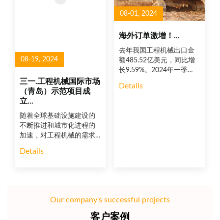
08-01, 2024
海外订单激增！...
去年我国工程机械出口金
08-19, 2024
额485.52亿美元，同比增
长9.59%。2024年一季
度，我国工程机械出口金
三一.工程机械国际市场
Details
额120.07亿美元，同比增
（青岛）示范项目成
长2.6%。随着国际市场需
立...
求的扩大，三一产品的海
随着全球基础设施建设的
外销售比重已显著上升，
不断推进和城市化进程的
从去年的50%增长到今年
加速，对工程机械的需求
的70%，且呈现出持续上
将持续增长；在第四次工
涨的趋势。三一的生产订
Details
业革命与第三次能源革命
单已排至年底，为了满足
交织的超级技术窗口这两
日益增长的生产需求，三
大旷世机遇期，为更好地
一重起积......
落实习近平总书记关于“打
造企业未来发展新优势”“大
Our company's successful projects
国重器必须掌握在自己手
里”“推动实现碳达峰、碳中
客户案例