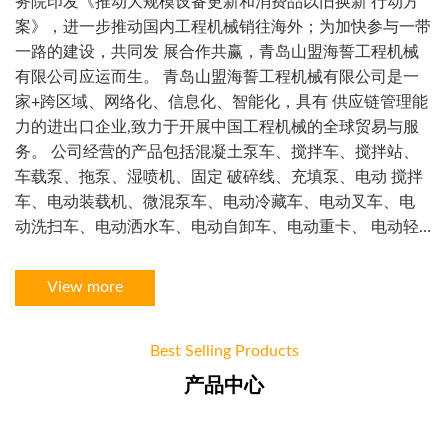
务院印发《推动大规模设备更新和消费品以旧换新 行动方
案》，进一步推动国内工程机械销往海外；为加快参与一带
一路的建设，共同发 展合作共赢，青岛山盟海誓工程机械
有限公司应运而生。 青岛山盟海誓工程机械有限公司是一
家+跨区域、网络化、信息化、智能化，具有 供应链管理能
力的进出口企业,致力于开展中国工程机械的全球贸易与服
务。 公司经营的产品包括混凝土泵车、搅拌车、搅拌站、
车载泵、拖泵、湿喷机、固定 破碎线、充填泵、电动 搅拌
车、电动装载机、微混泵车、电动冷藏车、电动叉车、电
动洗扫车、电动洒水车、电动自卸车、电动重卡、 电动轻
卡、砂浆站、干混站、制砂 楼、移动破碎设备、 EPC 总承
包业务、 ERP 智慧商砼、 建筑 PC/ALC 产 品、风 电、光
View more
伏、储能、氢能、换电站及各类设备 ，成套路面机械、挖
掘机、桩工设备、起 重机、移动港口设备、掘进机械、消
Best Selling Products
防装备、煤炭装备、石油装备等，品牌涉及三一奇 瑞等国
内众多知名品牌。 同时，公司在绿色低碳、数字化、智能
产品中心
化混凝土机械、挖掘机械、起重机械、筑路 机械、桩工机
械、风电设备、港口机械、石油装备、煤炭装备、装配式建