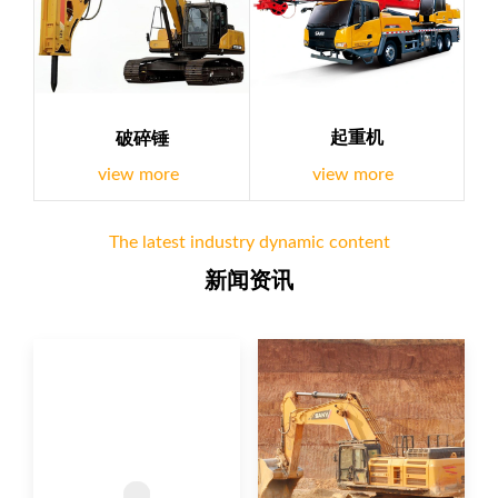
起重机
破碎锤
view more
view more
The latest industry dynamic content
新闻资讯